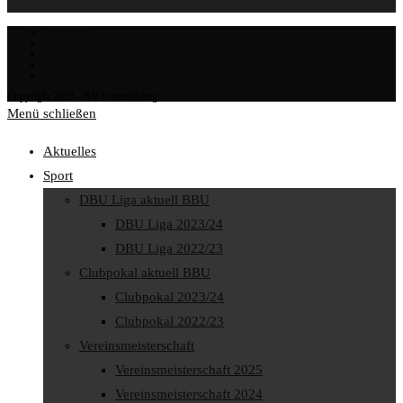
Impressum
Kontakt
Klubraum
Datenschutzerklärung
Cookie-Richtlinie (EU)
Copyright 2023 - BV Unterföhring
Menü schließen
Aktuelles
Sport
DBU Liga aktuell BBU
DBU Liga 2023/24
DBU Liga 2022/23
Clubpokal aktuell BBU
Clubpokal 2023/24
Clubpokal 2022/23
Vereinsmeisterschaft
Vereinsmeisterschaft 2025
Vereinsmeisterschaft 2024