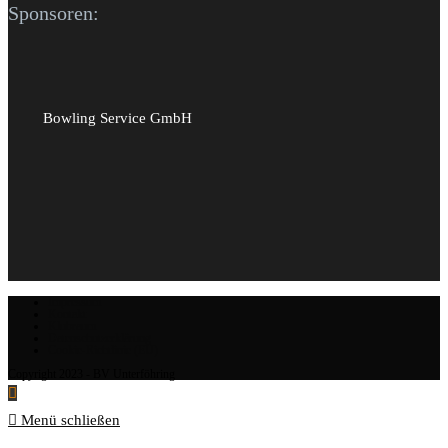
Sponsoren:
Bowling Service GmbH
Impressum
Kontakt
Klubraum
Datenschutzerklärung
Cookie-Richtlinie (EU)
Copyright 2023 - BV Unterföhring
Menü schließen