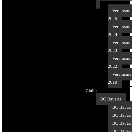
Vereinsmei
2025
Vereinsmei
2024
Vereinsmei
2023
Vereinsmei
2022
Vereinsmei
2019
Club's
BC Bavaria
BC Bavari
BC Bavari
BC Bavari
BC Bavari