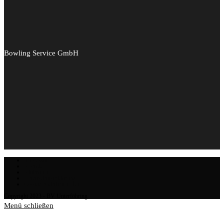
Bowling Service GmbH
Impressum
Kontakt
Klubraum
Datenschutzerklärung
Cookie-Richtlinie (EU)
Copyright 2023 - BV Unterföhring
Menü schließen