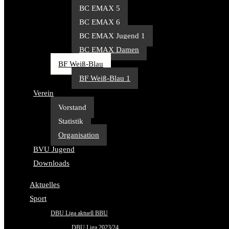
BC EMAX 5
BC EMAX 6
BC EMAX Jugend 1
BC EMAX Damen
BF Weiß-Blau
BF Weiß-Blau 1
Verein
Vorstand
Statistik
Organisation
BVU Jugend
Downloads
Aktuelles
Sport
DBU Liga aktuell BBU
DBU Liga 2023/24