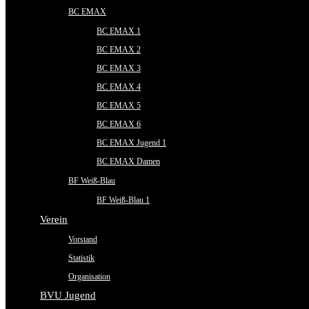
BC EMAX
BC EMAX 1
BC EMAX 2
BC EMAX 3
BC EMAX 4
BC EMAX 5
BC EMAX 6
BC EMAX Jugend 1
BC EMAX Damen
BF Weiß-Blau
BF Weiß-Blau 1
Verein
Vorstand
Statistik
Organisation
BVU Jugend