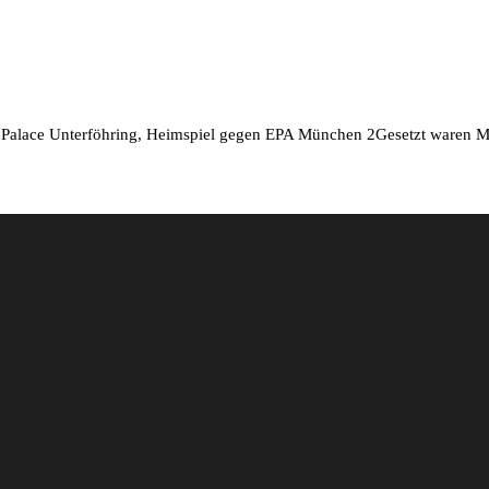
wl Palace Unterföhring, Heimspiel gegen EPA München 2Gesetzt waren M