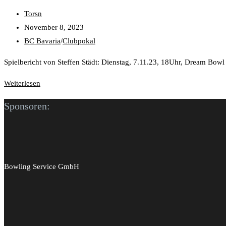
Torsn
November 8, 2023
BC Bavaria
/
Clubpokal
Spielbericht von Steffen Städt: Dienstag, 7.11.23, 18Uhr, Dream Bo
Weiterlesen
Sponsoren:
Bowling Service GmbH