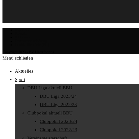
Impressum
Kontakt
Klubraum
Datenschutzerklärung
Cookie-Richtlinie (EU)
Copyright 2023 - BV Unterföhring
Menü schließen
Aktuelles
Sport
DBU Liga aktuell BBU
DBU Liga 2023/24
DBU Liga 2022/23
Clubpokal aktuell BBU
Clubpokal 2023/24
Clubpokal 2022/23
Vereinsmeisterschaft