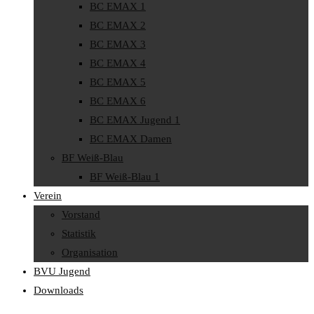
BC EMAX 1
BC EMAX 2
BC EMAX 3
BC EMAX 4
BC EMAX 5
BC EMAX 6
BC EMAX Jugend 1
BC EMAX Damen
BF Weiß-Blau
BF Weiß-Blau 1
Verein
Vorstand
Statistik
Organisation
BVU Jugend
Downloads