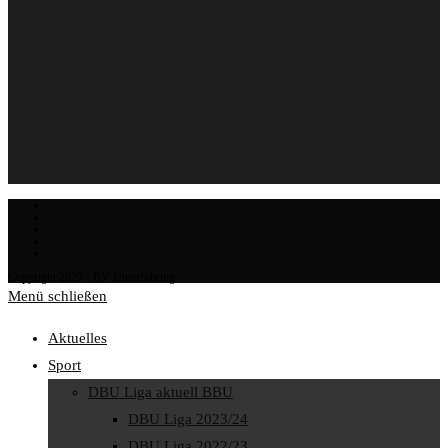
Impressum
Kontakt
Klubraum
Datenschutzerklärung
Cookie-Richtlinie (EU)
Copyright 2023 - BV Unterföhring
Menü schließen
Aktuelles
Sport
DBU Liga aktuell BBU
DBU Liga 2023/24
DBU Liga 2022/23